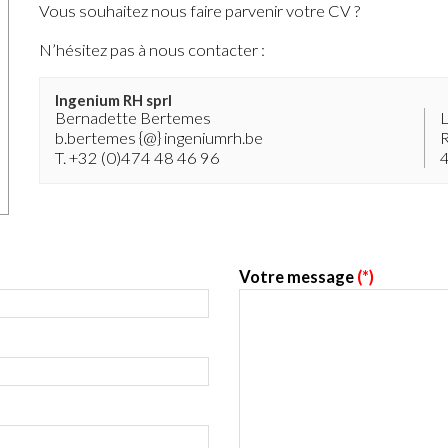
Vous souhaitez nous faire parvenir votre CV ?
N’hésitez pas à nous contacter :
Ingenium RH sprl
Bernadette Bertemes
L
b.bertemes {@} ingeniumrh.be
R
T. +32 (0)474 48 46 96
Votre message
(*)