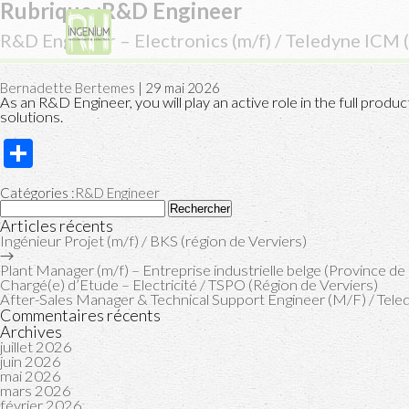
Rubrique :R&D Engineer
R&D Engineer – Electronics (m/f) / Teledyne ICM (
Bernadette Bertemes
|
29 mai 2026
As an R&D Engineer, you will play an active role in the full prod
solutions.
Share
Catégories :
R&D Engineer
Rechercher :
Articles récents
Ingénieur Projet (m/f) / BKS (région de Verviers)
→
Plant Manager (m/f) – Entreprise industrielle belge (Province de
Chargé(e) d’Etude – Electricité / TSPO (Région de Verviers)
After-Sales Manager & Technical Support Engineer (M/F) / Tele
Commentaires récents
Archives
juillet 2026
juin 2026
mai 2026
mars 2026
février 2026