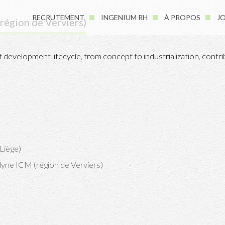
RECRUTEMENT
INGENIUM RH
À PROPOS
J
région de Verviers)
uct development lifecycle, from concept to industrialization, cont
 Liège)
dyne ICM (région de Verviers)