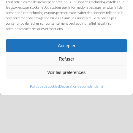
Pour offrir les meilleures expériences, nous utilisons des technologies telles que
les cookies pour stocker et/ou accéder aux informations des appareils. Le fait de
consentir à ces technologies nous permettra de traiter des données telles que le
comportement de navigation ou les ID uniques sur ce site. Le fait de ne pas
consentir ou de retirer son consentement peut avoir un effet négatif sur
certaines caractéristiques et fonctions.
Accepter
Refuser
Recrutement et Sélection
Voir les préférences
Politique de cookies
Déclaration de confidentialité
Ingenium RH démontre une réelle
passion
pour les
métiers de l’ingénieur.
Qu’il s’agisse d’ingénieurs
juniors
ou de managers